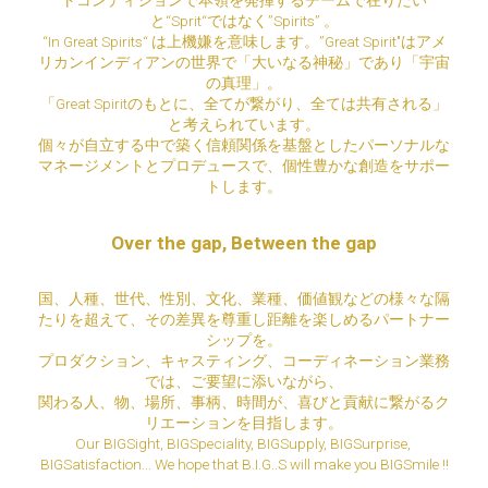
トコンディションで本領を発揮するチームで在りたい
と“Sprit“ではなく”Spirits” 。
“In Great Spirits“ は上機嫌を意味します。”Great Spirit"はアメ
リカンインディアンの世界で「大いなる神秘」であり「宇宙
の真理」。
「Great Spiritのもとに、全てが繋がり、全ては共有される」
と考えられています。
個々が自立する中で築く信頼関係を基盤としたパーソナルな
マネージメントとプロデュースで、個性豊かな創造をサポー
トします。
Over the gap, Between the gap
国、人種、世代、性別、文化、業種、価値観などの様々な隔
たりを超えて、その差異を尊重し距離を楽しめるパートナー
シップを。
プロダクション、キャスティング、コーディネーション業務
では、ご要望に添いながら、
関わる人、物、場所、事柄、時間が、喜びと貢献に繋がるク
リエーションを目指します。
Our BIGSight, BIGSpeciality, BIGSupply, BIGSurprise, 
BIGSatisfaction... We hope that B.I.G..S will make you BIGSmile !!