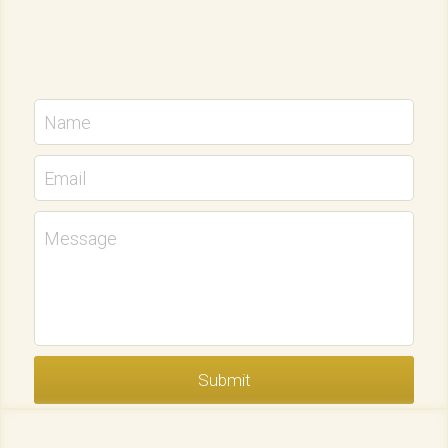
Name
Email
Message
Submit