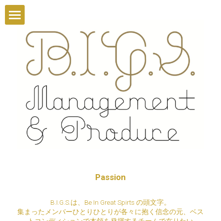
Home
Photograher
Hair
Masayuki Ikeda
Production
Yoshitomo Takashima
Tsutomu Namaizawa
Team Up with
masato
Art Project
CHEKAI CHEN
Passion
About
B.I.G.S.は、Be In Great Spirts の頭文字。
集まったメンバーひとりひとりが各々に抱く信念の元、ベス